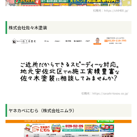
引用元：https://ch9400.jp/
株式会社佐々木塗装
引用元：https://sasaki-tosou.co.jp/
ヤネカベにむら（株式会社ニムラ）