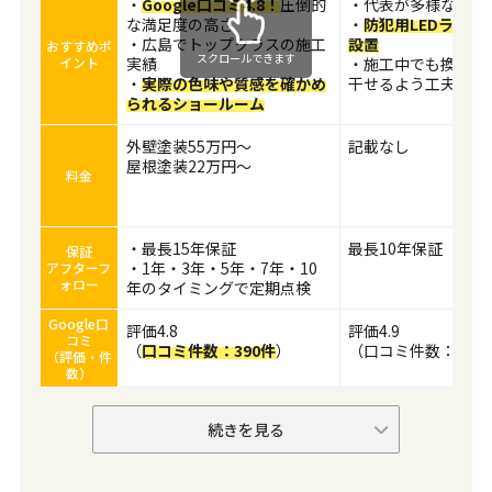
・
Google口コミ4.8！
圧倒的
・代表が多様な資格
な満足度の高さ
・
防犯用LEDライト
・広島でトップクラスの施工
設置
おすすめポ
スクロールできます
イント
実績
・施工中でも換気や
・
実際の色味や質感を確かめ
干せるよう工夫
られるショールーム
外壁塗装55万円～
記載なし
屋根塗装22万円～
料金
・最長15年保証
最長10年保証
保証
・1年・3年・5年・7年・10
アフターフ
ォロー
年のタイミングで定期点検
Google口
評価4.8
評価4.9
コミ
（
口コミ件数：390件
）
（口コミ件数：100
（評価・件
数）
続きを見る