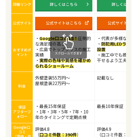
詳しくはこちら
詳しくはこち
詳細リンク
公式サイトはこちら
公式サイトはこ
公式サイト
・
Google口コミ4.8！
圧倒的
・代表が多様な資格
な満足度の高さ
・
防犯用LEDライト
・広島でトップクラスの施工
設置
おすすめポ
スクロールできます
イント
実績
・施工中でも換気や
・
実際の色味や質感を確かめ
干せるよう工夫
られるショールーム
外壁塗装55万円～
記載なし
屋根塗装22万円～
料金
・最長15年保証
最長10年保証
保証
・1年・3年・5年・7年・10
アフターフ
ォロー
年のタイミングで定期点検
Google口
評価4.8
評価4.9
コミ
（
口コミ件数：390件
）
（口コミ件数：100
（評価・件