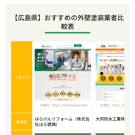
【広島県】おすすめの外壁塗装業者比
較表
イメージ
引用元：https://harakenkou.com/
引用元：https://gaiheki.b
はらけんリフォーム（株式会
大同防水工業株式会
会社名
社はら建興）